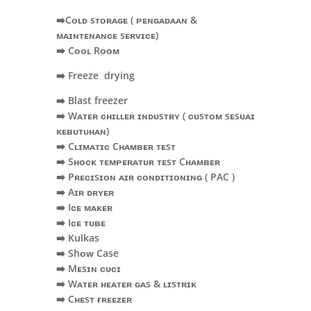
➡️Cᴏʟᴅ sᴛᴏʀᴀɢᴇ ( ᴘᴇɴɢᴀᴅᴀᴀɴ &
ᴍᴀɪɴᴛᴇɴᴀɴᴄᴇ sᴇʀᴠɪᴄᴇ)
➡️ Cᴏᴏʟ Rᴏᴏᴍ
➡️ Freeze drying
➡️ Blast freezer
➡️ Wᴀᴛᴇʀ ᴄʜɪʟʟᴇʀ ɪɴᴅᴜsᴛʀʏ ( ᴄᴜsᴛᴏᴍ sᴇsᴜᴀɪ
ᴋᴇʙᴜᴛᴜʜᴀɴ)
➡️ Cʟɪᴍᴀᴛɪᴄ Cʜᴀᴍʙᴇʀ ᴛᴇsᴛ
➡️ Sʜᴏᴄᴋ ᴛᴇᴍᴘᴇʀᴀᴛᴜʀ ᴛᴇsᴛ Cʜᴀᴍʙᴇʀ
➡️ Pʀᴇᴄɪsɪᴏɴ ᴀɪʀ ᴄᴏɴᴅɪᴛɪᴏɴɪɴɢ ( PAC )
➡️ Aɪʀ ᴅʀʏᴇʀ
➡️ Iᴄᴇ ᴍᴀᴋᴇʀ
➡️ Iᴄᴇ ᴛᴜʙᴇ
➡️ Kulkas
➡️ Shᴏᴡ Case
➡️ Mᴇsɪɴ ᴄᴜᴄɪ
➡️ Wᴀᴛᴇʀ ʜᴇᴀᴛᴇʀ ɢᴀs & ʟɪsᴛʀɪᴋ
➡️ Cʜᴇsᴛ ғʀᴇᴇᴢᴇʀ