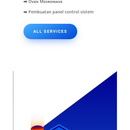
➡️ Oᴠᴇɴ Mɪᴄʀᴏᴡᴀᴠᴇ
➡️ Pembuatan panel control sistem
ALL SERVICES