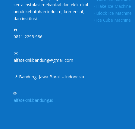
serta instalasi mekanikal dan elektrikal
• Flake Ice Machine
untuk kebutuhan industri, komersial,
• Block Ice Machine
dan institusi.
• Ice Cube Machine
☎️
0811 2295 986
✉️
alfateknikbandung@gmail.com
📍 Bandung, Jawa Barat – Indonesia
🌐
alfateknikbandung.id