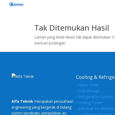
Tak Ditemukan Hasil
Laman yang Anda rikues tak dapat ditemukan. C
mencari postingan.
Cooling & Refrige
› Water Chiller
› Cold Storage
› Refrigeration System
Alfa Teknik
merupakan perusahaan
› Cooling Tower
engineering yang bergerak di bidang
› Industrial Ice Machine
sistem pendingin, pengolahan air,
• Tube Ice Machine