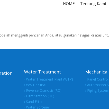
HOME
Tentang Kami
obalah mengganti pencarian Anda, atau gunakan navigasi di atas unt
Water Treatment
Mechanical 
ration
› Water Treatment Plant (WTP)
› Panel Contro
› WWTP / IPAL
› Automation 
› Reverse Osmosis (RO)
› Piping Syste
› Ultrafiltration (UF)
› Sand Filter
› Water Softener