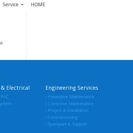
Service
HOME
uk
& Electrical
Engineering Services
l PLC
› Preventive Maintenance
System
› Corrective Maintenance
m
› Project & Installation
› Commissioning
› Sparepart & Support