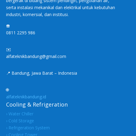
bergerak di bidang sistem pendingin, pengolahan air,
serta instalasi mekanikal dan elektrikal untuk kebutuhan
industri, komersial, dan institusi.
☎️
0811 2295 986
✉️
alfateknikbandung@gmail.com
📍 Bandung, Jawa Barat – Indonesia
🌐
alfateknikbandung.id
Cooling & Refrigeration
› Water Chiller
› Cold Storage
› Refrigeration System
› Cooling Tower