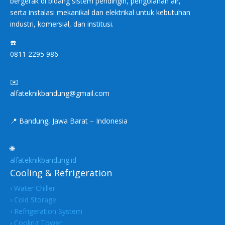
bergerak di bidang sistem pendingin, pengolahan air,
serta instalasi mekanikal dan elektrikal untuk kebutuhan
industri, komersial, dan institusi.
☎️
0811 2295 986
✉️
alfateknikbandung@gmail.com
📍 Bandung, Jawa Barat – Indonesia
🌐
alfateknikbandung.id
Cooling & Refrigeration
› Water Chiller
› Cold Storage
› Refrigeration System
› Cooling Tower