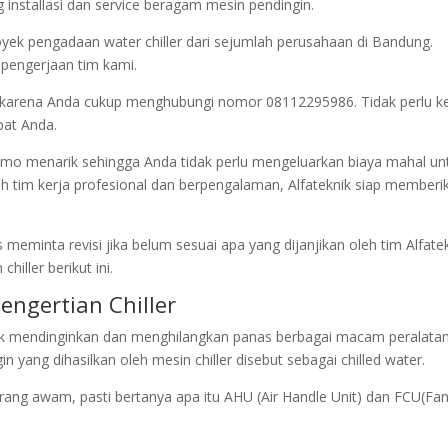
installasi dan service beragam mesin pendingin.
yek pengadaan water chiller dari sejumlah perusahaan di Bandung.
 pengerjaan tim kami.
karena Anda cukup menghubungi nomor 08112295986. Tidak perlu ke
pat Anda.
promo menarik sehingga Anda tidak perlu mengeluarkan biaya mahal un
h tim kerja profesional dan berpengalaman, Alfateknik siap memberi
minta revisi jika belum sesuai apa yang dijanjikan oleh tim Alfatek
 chiller berikut ini.
engertian Chiller
tuk mendinginkan dan menghilangkan panas berbagai macam peralatan
in yang dihasilkan oleh mesin chiller disebut sebagai chilled water.
rang awam, pasti bertanya apa itu AHU (Air Handle Unit) dan FCU(Fan