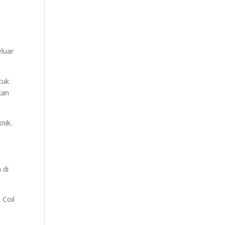
luar
tuk
kan
nik.
 di
 Coil