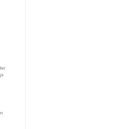
ller
ja
an