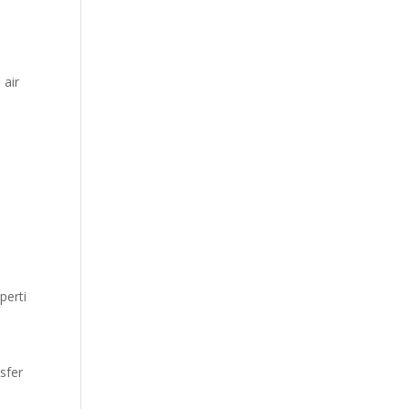
 air
perti
sfer