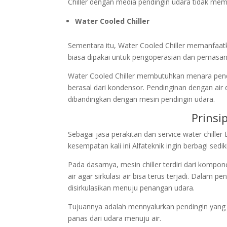
Chiller dengan media pendingin udara tidak me
Water Cooled Chiller
Sementara itu, Water Cooled Chiller memanfaatk
biasa dipakai untuk pengoperasian dan pemasan
Water Cooled Chiller membutuhkan menara pend
berasal dari kondensor. Pendinginan dengan air d
dibandingkan dengan mesin pendingin udara.
Prinsi
Sebagai jasa perakitan dan service water chil
kesempatan kali ini Alfateknik ingin berbagi sed
Pada dasarnya, mesin chiller terdiri dari komponen
air agar sirkulasi air bisa terus terjadi. Dalam p
disirkulasikan menuju penangan udara.
Tujuannya adalah mennyalurkan pendingin yang b
panas dari udara menuju air.