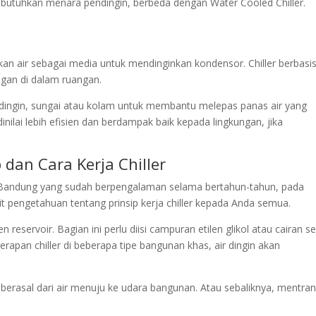
mbutuhkan menara pendingin, berbeda dengan Water Cooled Chiller.
an air sebagai media untuk mendinginkan kondensor. Chiller berbasis
gan di dalam ruangan.
ingin, sungai atau kolam untuk membantu melepas panas air yang
inilai lebih efisien dan berdampak baik kepada lingkungan, jika
p dan Cara Kerja Chiller
ler Bandung yang sudah berpengalaman selama bertahun-tahun, pada
ikit pengetahuan tentang prinsip kerja chiller kepada Anda semua.
 reservoir. Bagian ini perlu diisi campuran etilen glikol atau cairan se
enerapan chiller di beberapa tipe bangunan khas, air dingin akan
erasal dari air menuju ke udara bangunan. Atau sebaliknya, mentran