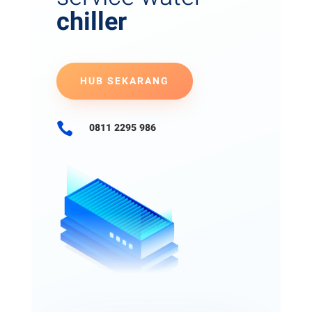
chiller
HUB SEKARANG

0811 2295 986