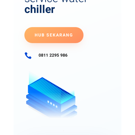
chiller
HUB SEKARANG

0811 2295 986