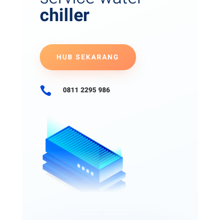
chiller
HUB SEKARANG

0811 2295 986