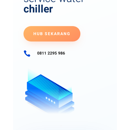
chiller
HUB SEKARANG

0811 2295 986