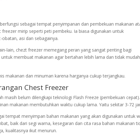
ng berfungsi sebagai tempat penyimpanan dan pembekuan makanan at
t freezer mirip seperti peti pembeku. Ia biasa digunakan untuk
-obatan, asi dan sebagainya.
 lain-lain, chezt freezer memegang peran yang sangat penting bagi
na untuk membuat makanan agar bertahan lebih lama dan tidak muda
isnis makanan dan minuman karena harganya cukup terjangkau.
rangan Chest Freezer
ah masih belum dilengkapi teknologi Flash Freeze (pembekuan cepat)
inan makanan membutuhkan waktu cukup lama. Yaitu sekitar 3-72 ja
bagai tempat menyimpan bahan makanan yang akan digunakan untuk 
, baik dari segi warna, kesegaran dan cita rasa bahan makanan ti
, kualitasnya ikut menurun.