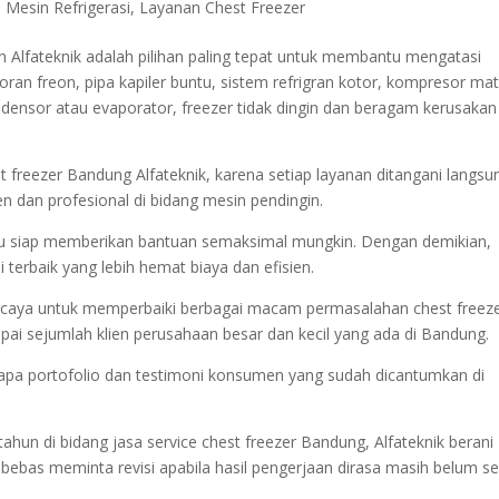
 Mesin Refrigerasi
,
Layanan Chest Freezer
 Alfateknik adalah pilihan paling tepat untuk membantu mengatasi
an freon, pipa kapiler buntu, sistem refrigran kotor, kompresor mat
densor atau evaporator, freezer tidak dingin dan beragam kerusakan
st freezer Bandung Alfateknik, karena setiap layanan ditangani langsu
en dan profesional di bidang mesin pendingin.
alu siap memberikan bantuan semaksimal mungkin. Dengan demikian,
i terbaik yang lebih hemat biaya dan efisien.
percaya untuk memperbaiki berbagai macam permasalahan chest freeze
ampai sejumlah klien perusahaan besar dan kecil yang ada di Bandung.
berapa portofolio dan testimoni konsumen yang sudah dicantumkan di
un di bidang jasa service chest freezer Bandung, Alfateknik berani
ebas meminta revisi apabila hasil pengerjaan dirasa masih belum se