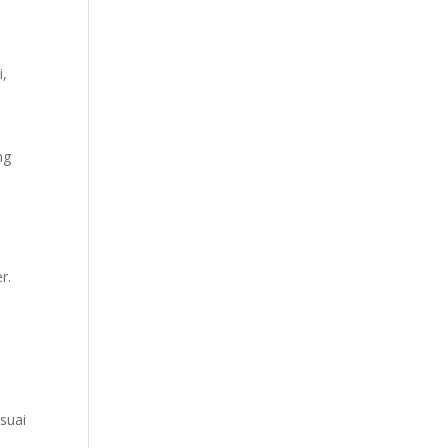
i,
ng
r.
suai