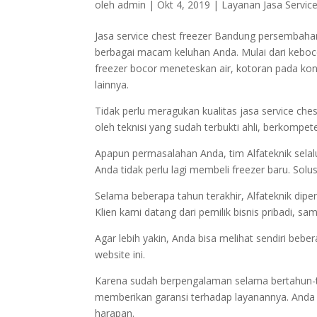
oleh
admin
|
Okt 4, 2019
|
Layanan Jasa Service
Jasa service chest freezer Bandung persembahan
berbagai macam keluhan Anda. Mulai dari kebocor
freezer bocor meneteskan air, kotoran pada kon
lainnya.
Tidak perlu meragukan kualitas jasa service che
oleh teknisi yang sudah terbukti ahli, berkompet
Apapun permasalahan Anda, tim Alfateknik sel
Anda tidak perlu lagi membeli freezer baru. Solus
Selama beberapa tahun terakhir, Alfateknik di
Klien kami datang dari pemilik bisnis pribadi, s
Agar lebih yakin, Anda bisa melihat sendiri be
website ini.
Karena sudah berpengalaman selama bertahun-tah
memberikan garansi terhadap layanannya. Anda b
harapan.