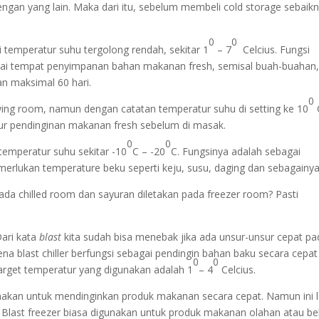
ngan yang lain. Maka dari itu, sebelum membeli cold storage sebaik
0
0
 temperatur suhu tergolong rendah, sekitar 1
– 7
Celcius. Fungsi
bagai tempat penyimpanan bahan makanan fresh, semisal buah-buahan
n maksimal 60 hari.
0
thawing room, namun dengan catatan temperatur suhu di setting ke 10
ur pendinginan makanan fresh sebelum di masak.
0
0
emperatur suhu sekitar -10
C – -20
C. Fungsinya adalah sebagai
lukan temperature beku seperti keju, susu, daging dan sebagainya
pada chilled room dan sayuran diletakan pada freezer room? Pasti
 Dari kata
blast
kita sudah bisa menebak jika ada unsur-unsur cepat pa
ena blast chiller berfungsi sebagai pendingin bahan baku secara cepat
0
0
rget temperatur yang digunakan adalah 1
– 4
Celcius.
digunakan untuk mendinginkan produk makanan secara cepat. Namun ini 
 Blast freezer biasa digunakan untuk produk makanan olahan atau be