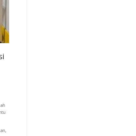
si
dah
ntu
tan,