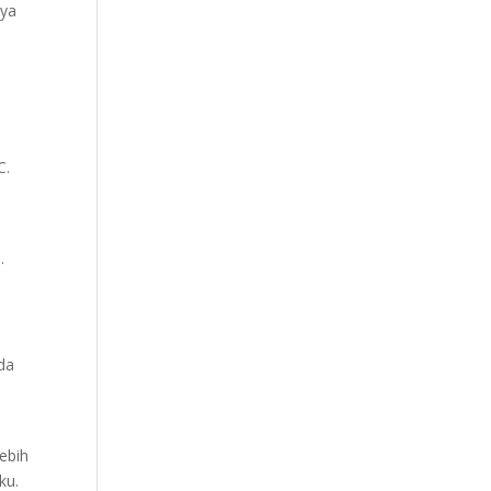
nya
,
C.
.
da
lebih
ku.