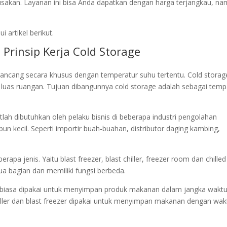
usakan. Layanan ini bisa Anda dapatkan dengan harga terjangkau, n
i artikel berikut.
 Prinsip Kerja Cold Storage
rancang secara khusus dengan temperatur suhu tertentu. Cold storag
ai luas ruangan. Tujuan dibangunnya cold storage adalah sebagai temp
lah dibutuhkan oleh pelaku bisnis di beberapa industri pengolahan
un kecil. Seperti importir buah-buahan, distributor daging kambing,
rapa jenis. Yaitu blast freezer, blast chiller, freezer room dan chilled
ua bagian dan memiliki fungsi berbeda.
om biasa dipakai untuk menyimpan produk makanan dalam jangka wakt
 chiller dan blast freezer dipakai untuk menyimpan makanan dengan wak