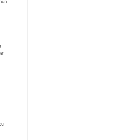
amun
e
at
u
tu