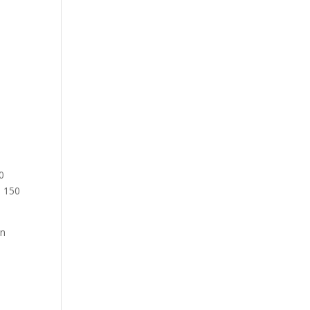
0
i 150
an