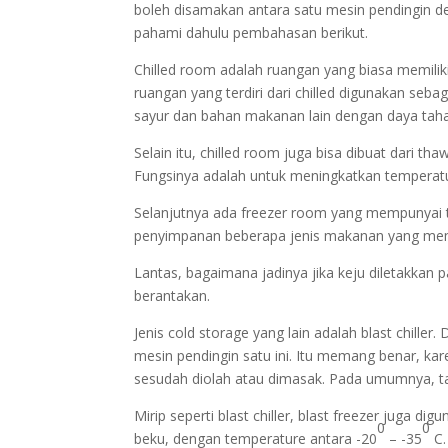
boleh disamakan antara satu mesin pendingin de
pahami dahulu pembahasan berikut.
Chilled room adalah ruangan yang biasa memiliki
ruangan yang terdiri dari chilled digunakan se
sayur dan bahan makanan lain dengan daya taha
Selain itu, chilled room juga bisa dibuat dari 
Fungsinya adalah untuk meningkatkan temperat
Selanjutnya ada freezer room yang mempunyai t
penyimpanan beberapa jenis makanan yang memer
Lantas, bagaimana jadinya jika keju diletakkan 
berantakan.
Jenis cold storage yang lain adalah blast chiller.
mesin pendingin satu ini. Itu memang benar, kar
sesudah diolah atau dimasak. Pada umumnya, ta
Mirip seperti blast chiller, blast freezer juga 
0
0
beku, dengan temperature antara -20
– -35
C.